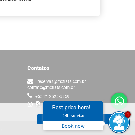
.
Contatos
reservas@mcflats.com.br
contato@mcflats.com.br
+55 21 2523-5959
×
+55 21 98136-6864
Best price here!
1
24h service
ACEITAR
Book now
da