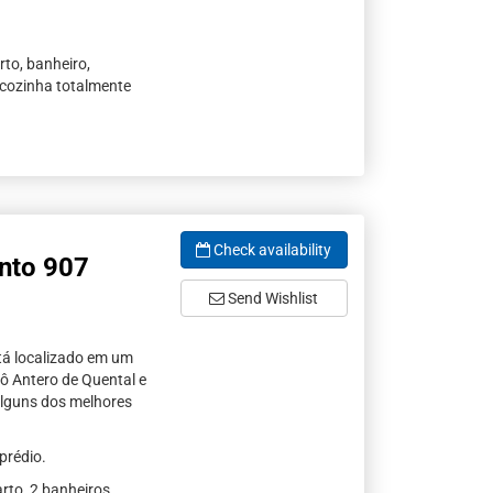
to, banheiro,
e cozinha totalmente
Check availability
nto 907
Send Wishlist
á localizado em um
ô Antero de Quental e
alguns dos melhores
prédio.
to, 2 banheiros,