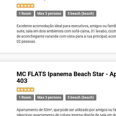
1 Room
Max 3 persons
5 beach (beach)
Excelente acomodação ideal para executivos, amigos ou famíli
suite, sala em dois ambientes com sofá-cama, 01 lavabo, coz
de aconchegante varanda com vista para a rua principal; ac
02 pessoas.
MC FLATS Ipanema Beach Star - A
403
1 Room
Max 3 persons
5 beach (beach)
Apartamento de 50m², que pode ser utilizado por amigos ou fa
silencioso apartamento de coluna interna dispõe de sala em d