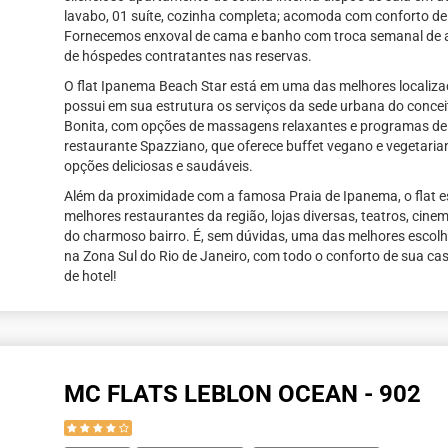
lavabo, 01 suíte, cozinha completa; acomoda com conforto de
Fornecemos enxoval de cama e banho com troca semanal de
de hóspedes contratantes nas reservas.
O flat Ipanema Beach Star está em uma das melhores localizaç
possui em sua estrutura os serviços da sede urbana do conce
Bonita, com opções de massagens relaxantes e programas de
restaurante Spazziano, que oferece buffet vegano e vegetaria
opções deliciosas e saudáveis.
Além da proximidade com a famosa Praia de Ipanema, o flat 
melhores restaurantes da região, lojas diversas, teatros, cine
do charmoso bairro. É, sem dúvidas, uma das melhores escol
na Zona Sul do Rio de Janeiro, com todo o conforto de sua ca
de hotel!
MC FLATS LEBLON OCEAN - 902