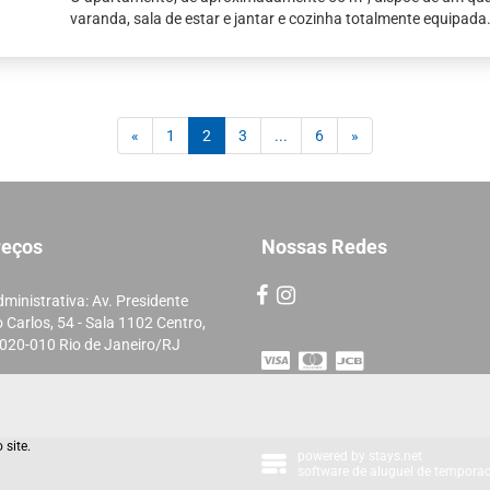
varanda, sala de estar e jantar e cozinha totalmente equipada
(current)
«
1
2
3
...
6
»
reços
Nossas Redes
ministrativa: Av. Presidente
 Carlos, 54 - Sala 1102 Centro,
020-010 Rio de Janeiro/RJ
 site.
powered by
stays.net
software de aluguel de tempora