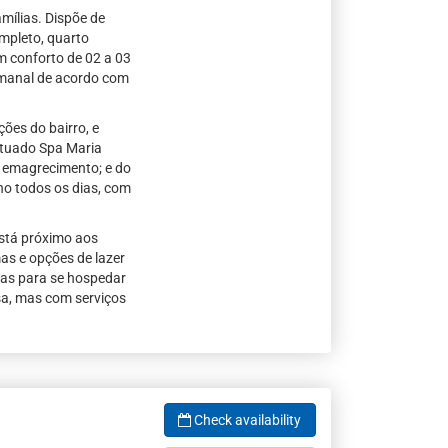
mílias. Dispõe de
mpleto, quarto
 conforto de 02 a 03
manal de acordo com
ões do bairro, e
ituado Spa Maria
 emagrecimento; e do
no todos os dias, com
está próximo aos
mas e opções de lazer
has para se hospedar
sa, mas com serviços
Check availability