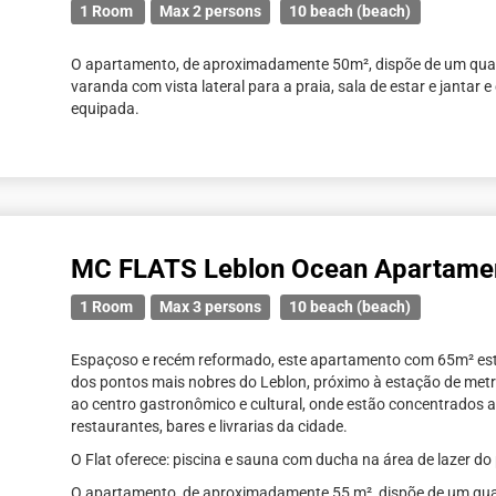
1 Room
Max 2 persons
10 beach (beach)
O apartamento, de aproximadamente 50m², dispõe de um quar
varanda com vista lateral para a praia, sala de estar e jantar 
equipada.
MC FLATS Leblon Ocean Apartame
1 Room
Max 3 persons
10 beach (beach)
Espaçoso e recém reformado, este apartamento com 65m² est
dos pontos mais nobres do Leblon, próximo à estação de metr
ao centro gastronômico e cultural, onde estão concentrados 
restaurantes, bares e livrarias da cidade.
O Flat oferece: piscina e sauna com ducha na área de lazer do 
O apartamento, de aproximadamente 55 m², dispõe de um quar