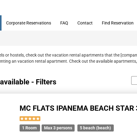
Corporate Reservations
FAQ
Contact
Find Reservation
tels or hostels, check out the vacation rental apartments that the [compa
nting an vacation rental apartment. Check out the available apartments,
vailable - Filters
MC FLATS IPANEMA BEACH STAR 
1 Room
Max 3 persons
5 beach (beach)