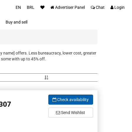
EN
BRL
Advertiser Panel
Chat
Login
Buy and sell
ny name] offers. Less bureaucracy, lower cost, greater
 some with up to 45% off.
Check availability
307
Send Wishlist