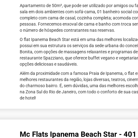
Apartamento de 50m², que pode ser utilizado por amigos ou fa
sala em dois ambientes com sofá-cama, 01 banheiro social co
completo com cama de casal, cozinha completa; acomoda com
pessoas. Fornecemos enxoval de cama e banho com troca se
o número de hóspedes contratantes nas reservas.
O flat Ipanema Beach Star está em uma das melhores localizaç
possui em sua estrutura os serviços da sede urbana do conce
Bonita, com opções de massagens relaxantes e programas de
restaurante Spazziano, que oferece buffet vegano e vegetaria
opções deliciosas e saudáveis.
Além da proximidade com a famosa Praia de Ipanema, o flat 
melhores restaurantes da região, lojas diversas, teatros, cine
do charmoso bairro. É, sem dúvidas, uma das melhores escol
na Zona Sul do Rio de Janeiro, com todo o conforto de sua ca
de hotel!
Mc Flats Ipanema Beach Star - 401