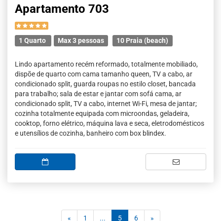
Apartamento 703
1 Quarto
Max 3 pessoas
10 Praia (beach)
Lindo apartamento recém reformado, totalmente mobiliado,
dispõe de quarto com cama tamanho queen, TV a cabo, ar
condicionado split, guarda roupas no estilo closet, bancada
para trabalho; sala de estar e jantar com sofá cama, ar
condicionado split, TV a cabo, internet Wi-Fi, mesa de jantar;
cozinha totalmente equipada com microondas, geladeira,
cooktop, forno elétrico, máquina lava e seca, eletrodomésticos
e utensílios de cozinha, banheiro com box blindex.
(current)
«
1
...
5
6
»