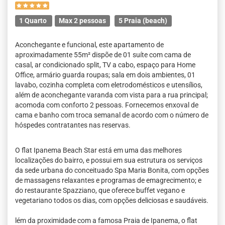
1 Quarto
Max 2 pessoas
5 Praia (beach)
Aconchegante e funcional, este apartamento de
aproximadamente 55m² dispõe de 01 suíte com cama de
casal, ar condicionado split, TV a cabo, espaço para Home
Office, armário guarda roupas; sala em dois ambientes, 01
lavabo, cozinha completa com eletrodomésticos e utensílios,
além de aconchegante varanda com vista para a rua principal;
acomoda com conforto 2 pessoas. Fornecemos enxoval de
cama e banho com troca semanal de acordo com o número de
hóspedes contratantes nas reservas.
O flat Ipanema Beach Star está em uma das melhores
localizações do bairro, e possui em sua estrutura os serviços
da sede urbana do conceituado Spa Maria Bonita, com opções
de massagens relaxantes e programas de emagrecimento; e
do restaurante Spazziano, que oferece buffet vegano e
vegetariano todos os dias, com opções deliciosas e saudáveis.
lém da proximidade com a famosa Praia de Ipanema, o flat