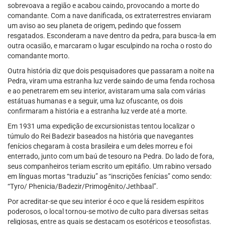
sobrevoava a região e acabou caindo, provocando a morte do
comandante. Com a nave danificada, os extraterrestres enviaram
um aviso ao seu planeta de origem, pedindo que fossem
resgatados. Esconderam a nave dentro da pedra, para busca-la em
outra ocasião, e marcaram o lugar esculpindo na rocha o rosto do
comandante morto.
Outra história diz que dois pesquisadores que passaram a noite na
Pedra, viram uma estranha luz verde saindo de uma fenda rochosa
e ao penetrarem em seu interior, avistaram uma sala com várias
estátuas humanas e a seguir, uma luz ofuscante, os dois
confirmaram a história e a estranha luz verde até a morte.
Em 1931 uma expedição de excursionistas tentou localizar o
túmulo do Rei Badezir baseados na história que navegantes
fenícios chegaram à costa brasileira e um deles morreu e foi
enterrado, junto com um baú de tesouro na Pedra. Do lado de fora,
seus companheiros teriam escrito um epitáfio. Um rabino versado
em línguas mortas “traduziu” as “inscrições fenícias” como sendo:
“Tyro/ Phenicia/Badezir/Primogênito/Jethbaal”.
Por acreditar-se que seu interior é oco e que lá residem espíritos
poderosos, o local tornou-se motivo de culto para diversas seitas
religiosas, entre as quais se destacam os esotéricos e teosofistas.