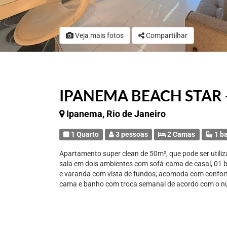
Veja mais fotos
Compartilhar
IPANEMA BEACH STAR 
Ipanema, Rio de Janeiro
1 Quarto
3 pessoas
2 Camas
1 b
Apartamento super clean de 50m², que pode ser utiliz
sala em dois ambientes com sofá-cama de casal, 01 b
e varanda com vista de fundos; acomoda com confor
cama e banho com troca semanal de acordo com o nú