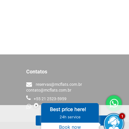
Contatos
reservas@mcflats.com.br
contato@mcflats.com.br
+55 21 2523-5959
×
+55 21 98136-6864
Best price here!
1
24h service
ACEITAR
Book now