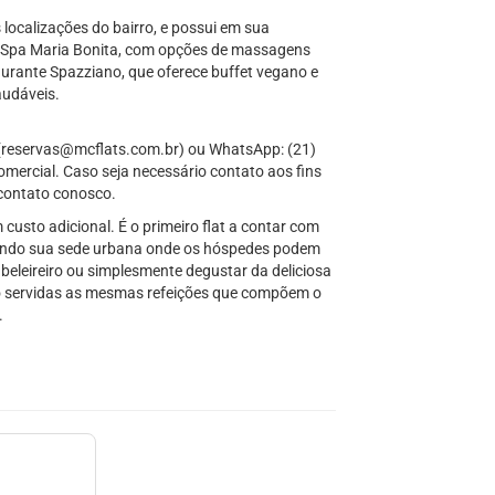
localizações do bairro, e possui em sua
o Spa Maria Bonita, com opções de massagens
urante Spazziano, que oferece buffet vegano e
audáveis.
l (reservas@mcflats.com.br) ou WhatsApp: (21)
ercial. Caso seja necessário contato aos fins
 contato conosco.
m custo adicional. É o primeiro flat a contar com
ando sua sede urbana onde os hóspedes podem
beleireiro ou simplesmente degustar da deliciosa
o servidas as mesmas refeições que compõem o
.