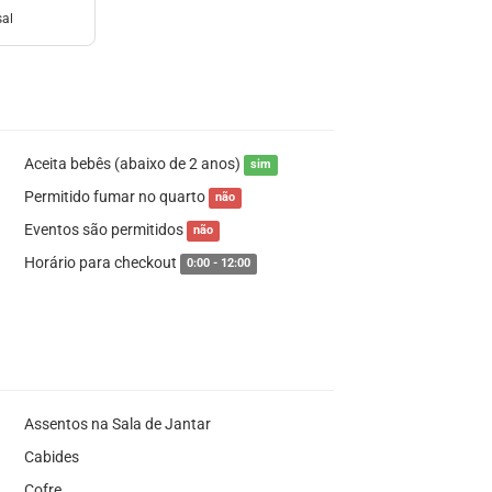
sal
Aceita bebês (abaixo de 2 anos)
sim
Permitido fumar no quarto
não
Eventos são permitidos
não
Horário para checkout
0:00 - 12:00
Assentos na Sala de Jantar
Cabides
Cofre