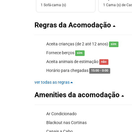
1 Sofá-cama (s)
1 Cama (s) de Ca
Regras da Acomodação
Aceita crianças (de 2 até 12 anos)
sim
Fornece berços
sim
Aceita animais de estimação
não
Horário para chegadas
15:00 - 0:00
ver todas as regras
Amenities da acomodação
Ar Condicionado
Blackout nas Cortinas
Canais a Cabo