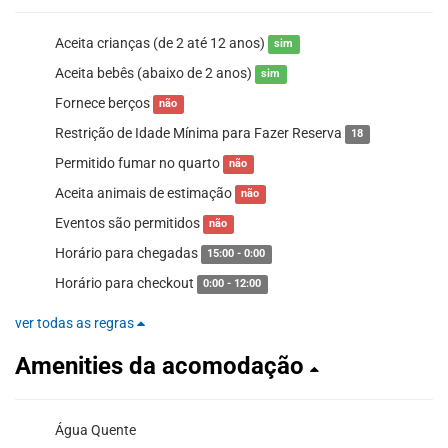
Aceita crianças (de 2 até 12 anos)
sim
Aceita bebês (abaixo de 2 anos)
sim
Fornece berços
não
Restrição de Idade Mínima para Fazer Reserva
18
Permitido fumar no quarto
não
Aceita animais de estimação
não
Eventos são permitidos
não
Horário para chegadas
15:00 - 0:00
Horário para checkout
0:00 - 12:00
ver todas as regras
Amenities da acomodação
Água Quente