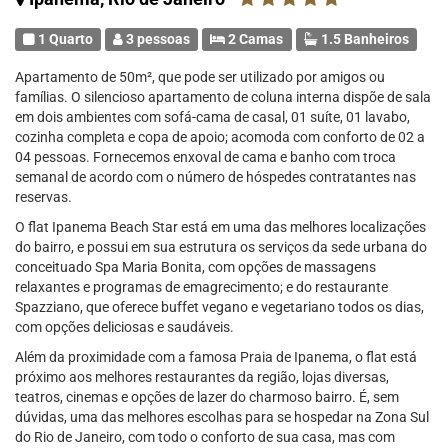
1 Quarto
3 pessoas
2 Camas
1.5 Banheiros
Apartamento de 50m², que pode ser utilizado por amigos ou
famílias. O silencioso apartamento de coluna interna dispõe de sala
em dois ambientes com sofá-cama de casal, 01 suíte, 01 lavabo,
cozinha completa e copa de apoio; acomoda com conforto de 02 a
04 pessoas. Fornecemos enxoval de cama e banho com troca
semanal de acordo com o número de hóspedes contratantes nas
reservas.
O flat Ipanema Beach Star está em uma das melhores localizações
do bairro, e possui em sua estrutura os serviços da sede urbana do
conceituado Spa Maria Bonita, com opções de massagens
relaxantes e programas de emagrecimento; e do restaurante
Spazziano, que oferece buffet vegano e vegetariano todos os dias,
com opções deliciosas e saudáveis.
Além da proximidade com a famosa Praia de Ipanema, o flat está
próximo aos melhores restaurantes da região, lojas diversas,
teatros, cinemas e opções de lazer do charmoso bairro. É, sem
dúvidas, uma das melhores escolhas para se hospedar na Zona Sul
do Rio de Janeiro, com todo o conforto de sua casa, mas com