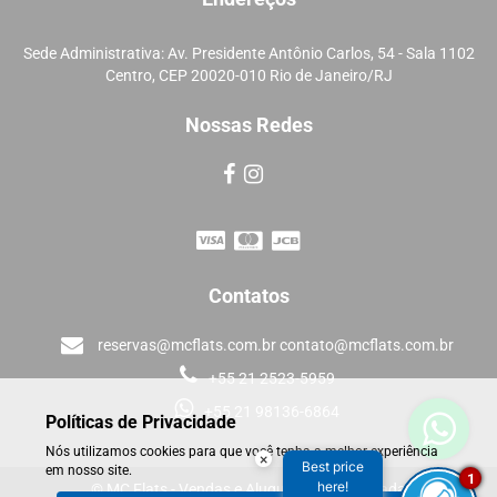
Sede Administrativa: Av. Presidente Antônio Carlos, 54 - Sala 1102
Centro, CEP 20020-010 Rio de Janeiro/RJ
Nossas Redes
Contatos
reservas@mcflats.com.br contato@mcflats.com.br
+55 21 2523-5959
+55 21 98136-6864
Políticas de Privacidade
Nós utilizamos cookies para que você tenha a melhor experiência
×
Best price
em nosso site.
1
here!
© MC Flats - Vendas e Aluguéis de Temporada