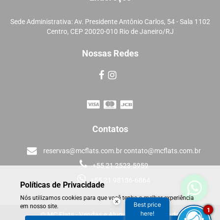
Sede Administrativa: Av. Presidente Antônio Carlos, 54 - Sala 1102
Centro, CEP 20020-010 Rio de Janeiro/RJ
Nossas Redes
Contatos
reservas@mcflats.com.br contato@mcflats.com.br
+55 21 2523-5959
+55 21 98136-6864
Políticas de Privacidade
Nós utilizamos cookies para que você tenha a melhor experiência
×
Best price
em nosso site.
1
here!
© MC Flats - Vendas e Aluguéis de Temporada