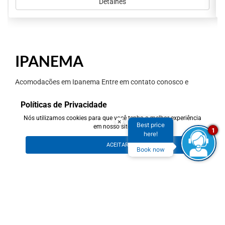
Detalhes
IPANEMA
Acomodações em Ipanema Entre em contato conosco e
garanta a sua reserva para desfrutar da melhor experiência no
Rio de Janeiro!
Políticas de Privacidade
Nós
utilizamos cookies para que você tenha a melhor experiência
×
Reservar
Best price
em
nosso site.
1
here!
ACEITAR
Book now